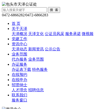
0472-6866282/0472-6866283
首 页
关于天泽
天泽概况
天泽文化
公证员风采
服务承诺
微视频
党建工作
资讯中心
天泽动态
新闻资讯
公示公告
业务范围
代办服务
业务范围
办证服务
办证表下载
特色服务
在线预约
在线申办
招贤纳士
人才理念
招聘信息
联系我们
服务窗口