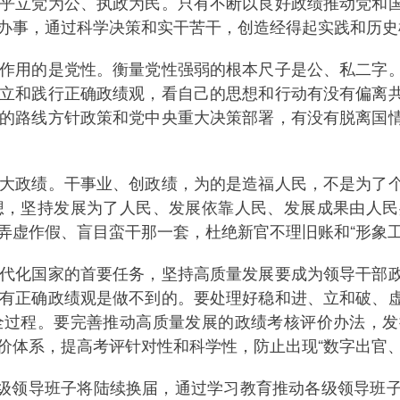
立党为公、执政为民。只有不断以良好政绩推动党和国
办事，通过科学决策和实干苦干，创造经得起实践和历史
用的是党性。衡量党性强弱的根本尺子是公、私二字。
立和践行正确政绩观，看自己的思想和行动有没有偏离
的路线方针政策和党中央重大决策部署，有没有脱离国
政绩。干事业、创政绩，为的是造福人民，不是为了个
想，坚持发展为了人民、发展依靠人民、发展成果由人民
虚作假、盲目蛮干那一套，杜绝新官不理旧账和“形象工程
化国家的首要任务，坚持高质量发展要成为领导干部政
有正确政绩观是做不到的。要处理好稳和进、立和破、
全过程。要完善推动高质量发展的政绩考核评价办法，发
价体系，提高考评针对性和科学性，防止出现“数字出官、
级领导班子将陆续换届，通过学习教育推动各级领导班子