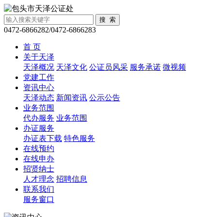
0472-6866282/0472-6866283
首 页
关于天泽
天泽概况
天泽文化
公证员风采
服务承诺
微视频
党建工作
资讯中心
天泽动态
新闻资讯
公示公告
业务范围
代办服务
业务范围
办证服务
办证表下载
特色服务
在线预约
在线申办
招贤纳士
人才理念
招聘信息
联系我们
服务窗口