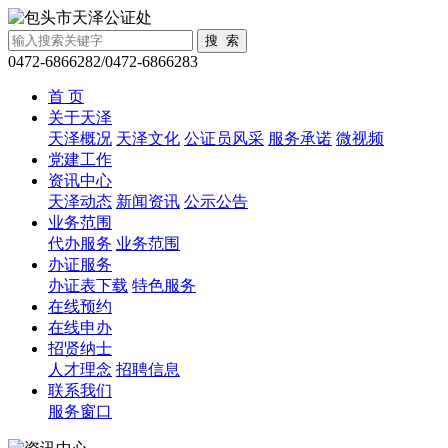
0472-6866282/0472-6866283
首 页
关于天泽
天泽概况
天泽文化
公证员风采
服务承诺
微视频
党建工作
资讯中心
天泽动态
新闻资讯
公示公告
业务范围
代办服务
业务范围
办证服务
办证表下载
特色服务
在线预约
在线申办
招贤纳士
人才理念
招聘信息
联系我们
服务窗口