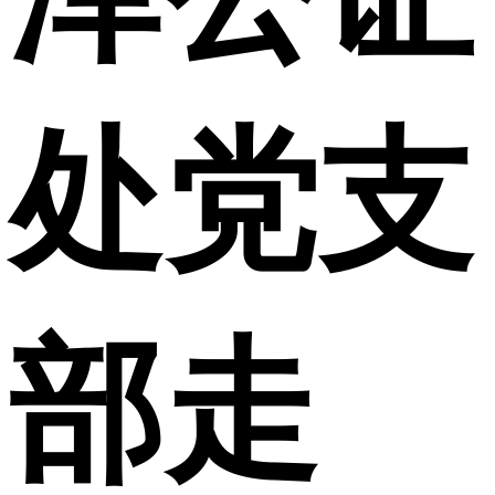
处党支
部走