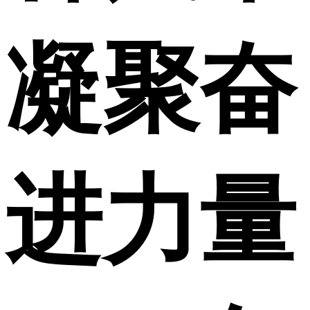
凝聚奋
进力量