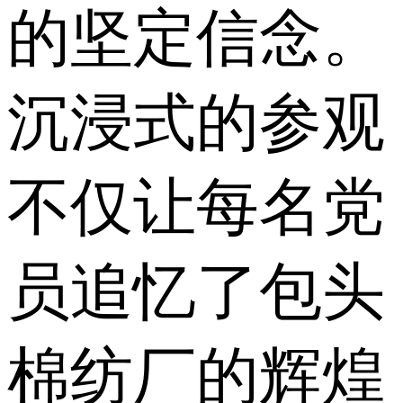
的坚定信念。
沉浸式的参观
不仅让每名党
员追忆了包头
棉纺厂的辉煌