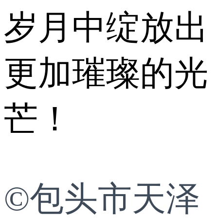
岁月中绽放出
更加璀璨的光
芒！
©包头市天泽