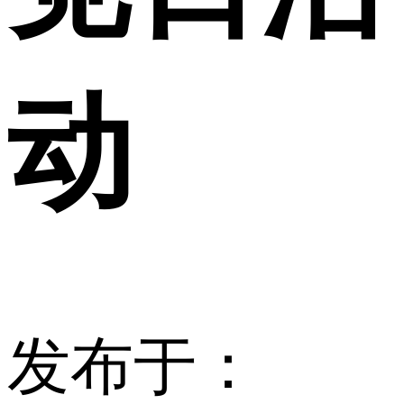
动
发布于：