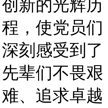
创新的光辉历
程，使党员们
深刻感受到了
先辈们不畏艰
难、追求卓越