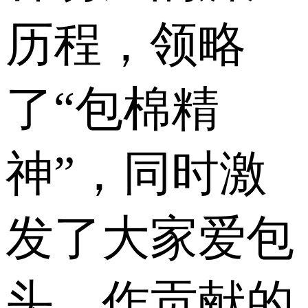
历程，领略
了“包棉精
神”，同时激
发了大家爱包
头、作贡献的