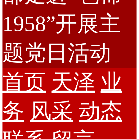
1958”开展主
题党日活动
首页
天泽
业
务
风采
动态