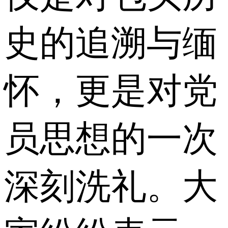
史的追溯与缅
怀，更是对党
员思想的一次
深刻洗礼。大