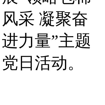
风采 凝聚奋
进力量”主题
党日活动。