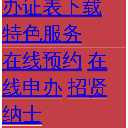
办证表下载
特色服务
在线预约
在
线申办
招贤
纳士