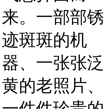
来。一部部锈
迹斑斑的机
器、一张张泛
黄的老照片、
一件件珍贵的