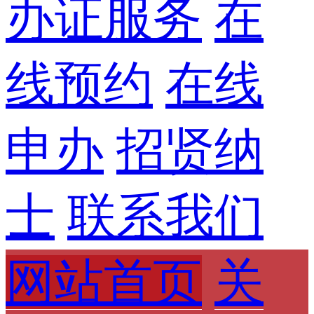
办证服务
在
线预约
在线
申办
招贤纳
士
联系我们
网站首页
关